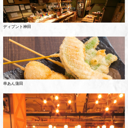
ディプント神田
串あん蒲田