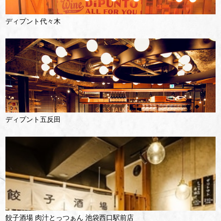
ディプント代々木
ディプント五反田
餃子酒場 肉汁とっつぁん 池袋西口駅前店