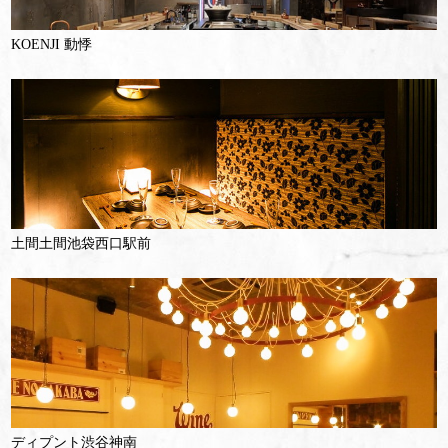
KOENJI 動悸
土間土間池袋西口駅前
ディプント渋谷神南