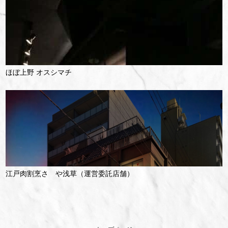
ほぼ上野 オスシマチ
江戸肉割烹さゝや浅草（運営委託店舗）