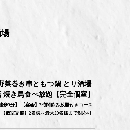
酒場
野菜巻き串ともつ鍋 とり酒場
店 焼き鳥食べ放題【完全個室】
徒歩3分】 【宴会】3時間飲み放題付きコース
円～ 【個室完備】2名様～最大20名様まで対応可