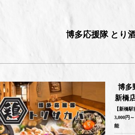
博多応援隊 とり
博多
新橋
【新橋駅
3,000
能