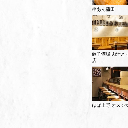
串あん蒲田
餃子酒場 肉汁と
店
ほぼ上野 オスシ