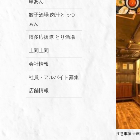
串あん
餃子酒場 肉汁とっつ
ぁん
博多応援隊 とり酒場
土間土間
会社情報
社員・アルバイト募集
店舗情報
注意事項 ※