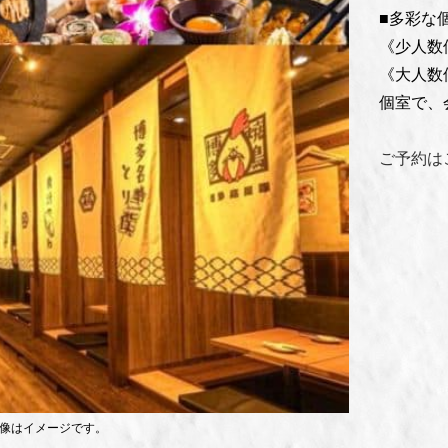
■多彩な
《少人数
《大人数
個室で、
ご予約は
画像はイメージです。