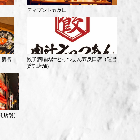
ディプント五反田
 新橋
餃子酒場肉汁とっつぁん五反田店（運営
委託店舗）
託店舗）