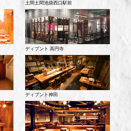
土間土間池袋西口駅前
ディプント 高円寺
ディプント神田