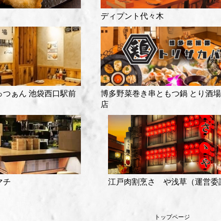
ディプント代々木
っつぁん 池袋西口駅前
博多野菜巻き串ともつ鍋 とり酒場
店
マチ
江戸肉割烹さゝや浅草（運営委
トップページ