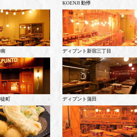
KOENJI 動悸
神南
ディプント新宿三丁目
御徒町
ディプント蒲田