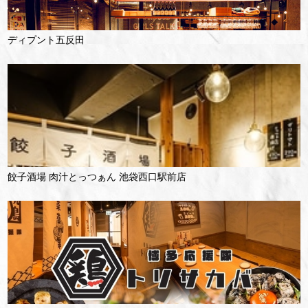
ディプント五反田
餃子酒場 肉汁とっつぁん 池袋西口駅前店