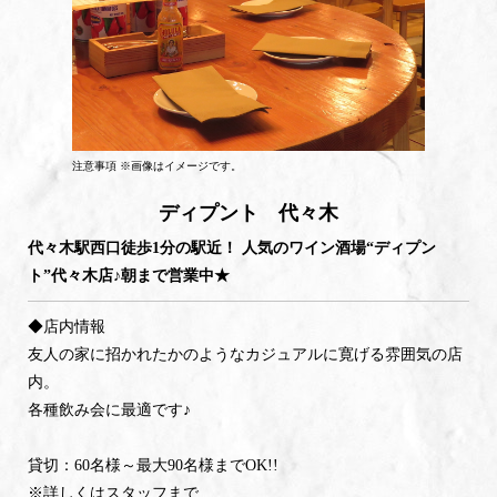
注意事項 ※画像はイメージです。
ディプント 代々木
代々木駅西口徒歩1分の駅近！ 人気のワイン酒場“ディプン
ト”代々木店♪朝まで営業中★
◆店内情報
友人の家に招かれたかのようなカジュアルに寛げる雰囲気の店
内。
各種飲み会に最適です♪
貸切：60名様～最大90名様までOK!!
※詳しくはスタッフまで