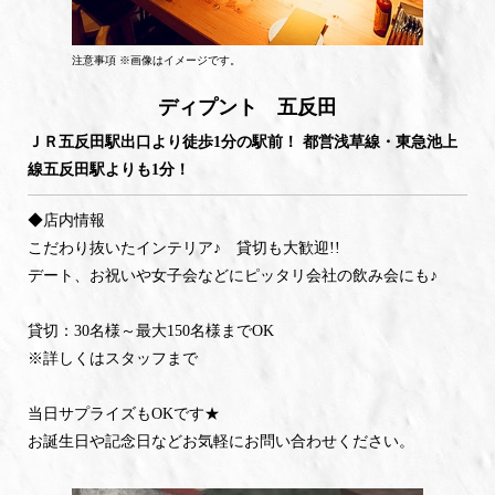
注意事項 ※画像はイメージです。
ディプント 五反田
ＪＲ五反田駅出口より徒歩1分の駅前！ 都営浅草線・東急池上
線五反田駅よりも1分！
◆店内情報
こだわり抜いたインテリア♪ 貸切も大歓迎!!
デート、お祝いや女子会などにピッタリ会社の飲み会にも♪
貸切：30名様～最大150名様までOK
※詳しくはスタッフまで
当日サプライズもOKです★
お誕生日や記念日などお気軽にお問い合わせください。