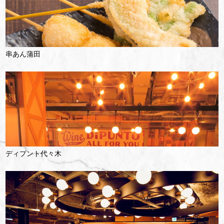
串あん蒲田
ディプント代々木