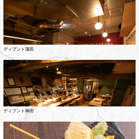
ディプント蒲田
ディプント神田