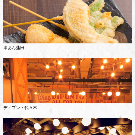
串あん蒲田
ディプント代々木