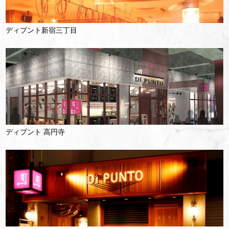
ディプント新宿三丁目
ディプント 高円寺