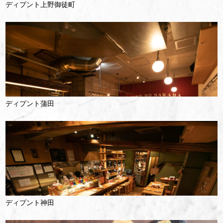
ディプント上野御徒町
ディプント蒲田
ディプント神田