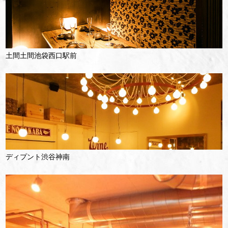
土間土間池袋西口駅前
ディプント渋谷神南