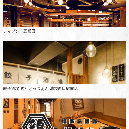
ディプント五反田
餃子酒場 肉汁とっつぁん 池袋西口駅前店