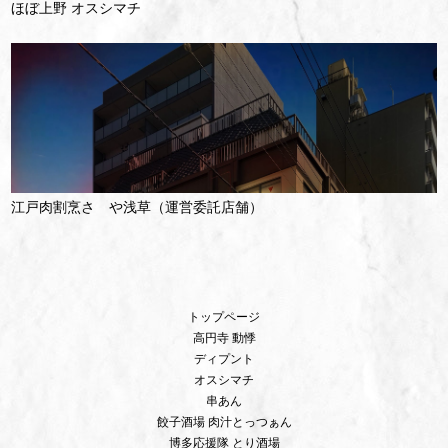
ほぼ上野 オスシマチ
江戸肉割烹さゝや浅草（運営委託店舗）
トップページ
高円寺 動悸
ディプント
オスシマチ
串あん
餃子酒場 肉汁とっつぁん
博多応援隊 とり酒場