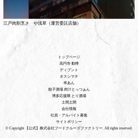
江戸肉割烹さゝや浅草（運営委託店舗）
トップページ
高円寺 動悸
ディプント
オスシマチ
串あん
餃子酒場 肉汁とっつぁん
博多応援隊 とり酒場
土間土間
会社情報
社員・アルバイト募集
サイトポリシー
© Copyright 【公式】株式会社フードクルーズファクトリー. All rights reserved.