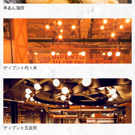
串あん蒲田
ディプント代々木
ディプント五反田