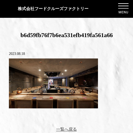
株式会社フードクルーズファクトリー
b6d59fb76f7b6ea531efb419fa561a66
2023.08.18
一覧へ戻る