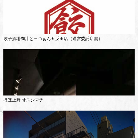
餃子酒場肉汁とっつぁん五反田店（運営委託店舗）
ほぼ上野 オスシマチ