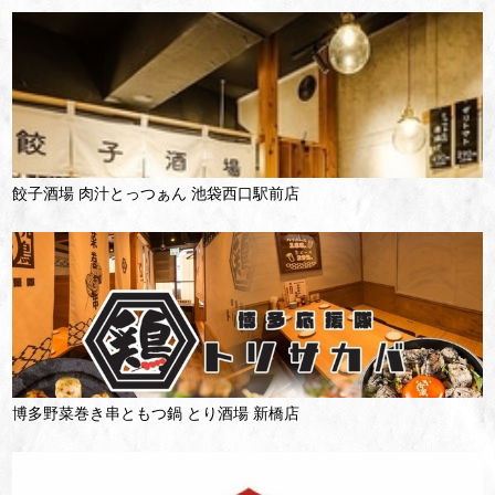
餃子酒場 肉汁とっつぁん 池袋西口駅前店
博多野菜巻き串ともつ鍋 とり酒場 新橋店