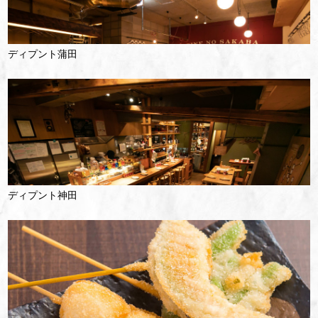
ディプント蒲田
ディプント神田