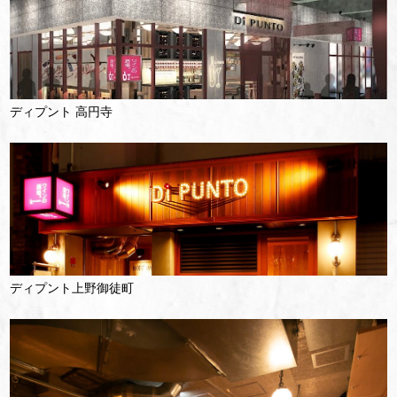
ディプント 高円寺
ディプント上野御徒町