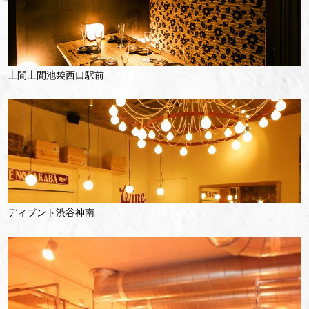
土間土間池袋西口駅前
ディプント渋谷神南