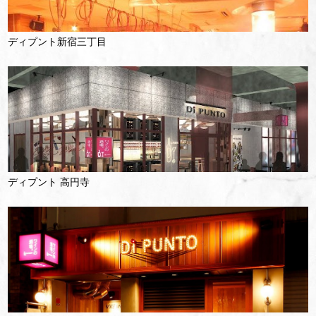
ディプント新宿三丁目
ディプント 高円寺