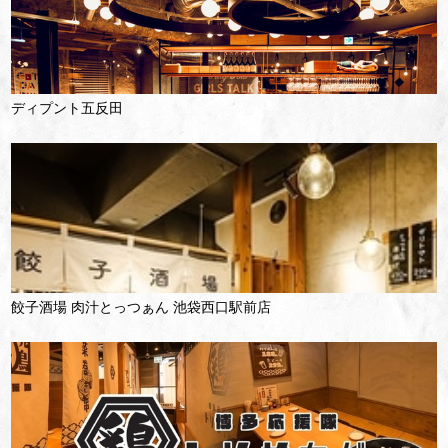
ディプント五反田
餃子酒場 肉汁とっつぁん 池袋西口駅前店