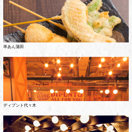
串あん蒲田
ディプント代々木