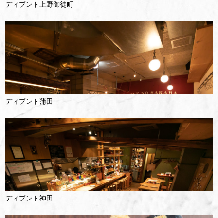
ディプント上野御徒町
ディプント蒲田
ディプント神田