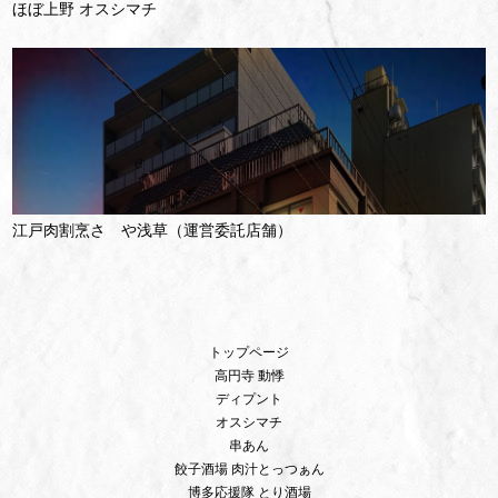
ほぼ上野 オスシマチ
江戸肉割烹さゝや浅草（運営委託店舗）
トップページ
高円寺 動悸
ディプント
オスシマチ
串あん
餃子酒場 肉汁とっつぁん
博多応援隊 とり酒場