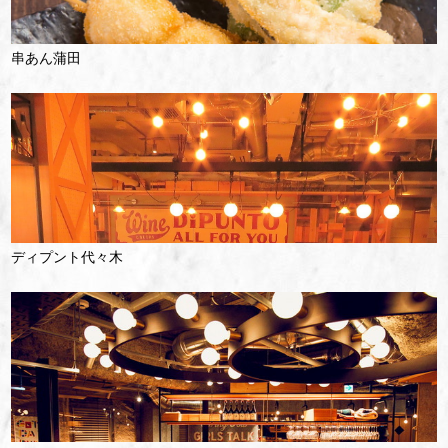
串あん蒲田
ディプント代々木