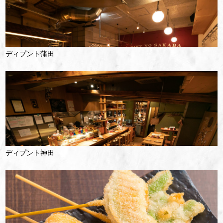
ディプント蒲田
ディプント神田