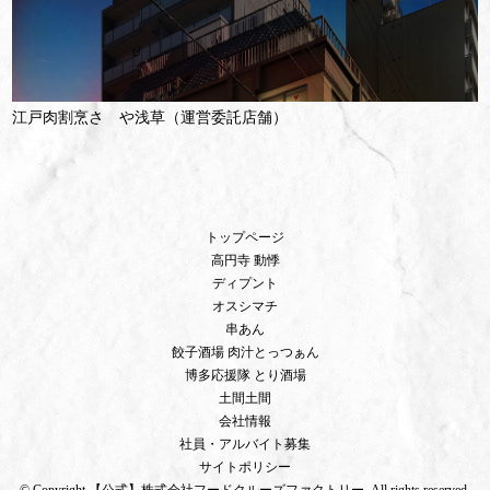
江戸肉割烹さゝや浅草（運営委託店舗）
トップページ
高円寺 動悸
ディプント
オスシマチ
串あん
餃子酒場 肉汁とっつぁん
博多応援隊 とり酒場
土間土間
会社情報
社員・アルバイト募集
サイトポリシー