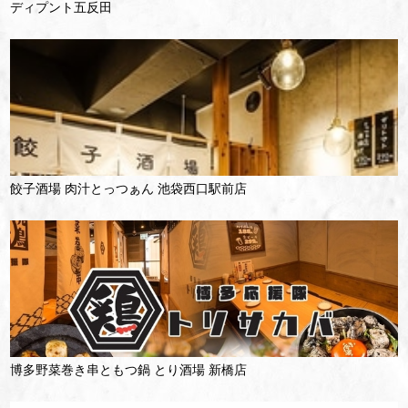
ディプント五反田
餃子酒場 肉汁とっつぁん 池袋西口駅前店
博多野菜巻き串ともつ鍋 とり酒場 新橋店