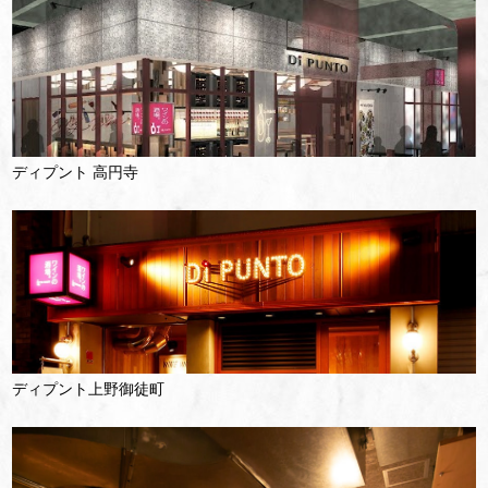
ディプント 高円寺
ディプント上野御徒町