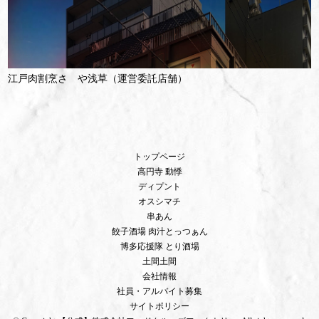
江戸肉割烹さゝや浅草（運営委託店舗）
トップページ
高円寺 動悸
ディプント
オスシマチ
串あん
餃子酒場 肉汁とっつぁん
博多応援隊 とり酒場
土間土間
会社情報
社員・アルバイト募集
サイトポリシー