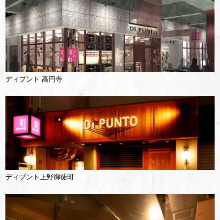
ディプント 高円寺
ディプント上野御徒町