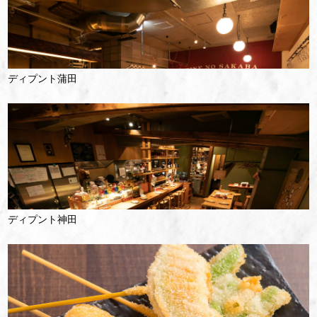
ディプント蒲田
ディプント神田