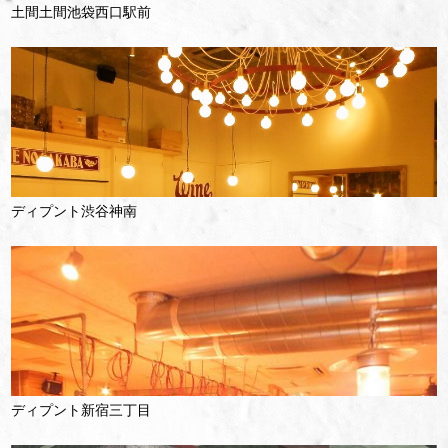
土間土間池袋西口駅前
ディプント渋谷神南
ディプント新宿三丁目