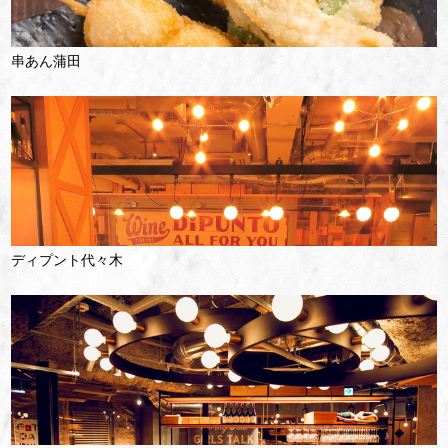
串あん蒲田
ディプント代々木