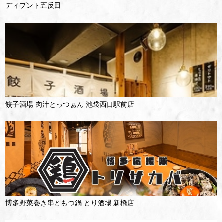
ディプント五反田
餃子酒場 肉汁とっつぁん 池袋西口駅前店
博多野菜巻き串ともつ鍋 とり酒場 新橋店