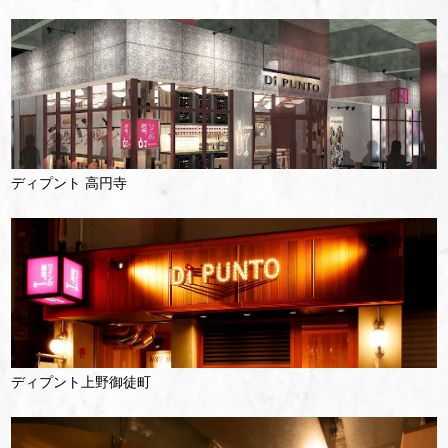
ディプント 高円寺
ディプント上野御徒町