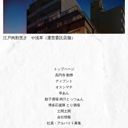
江戸肉割烹さゝや浅草（運営委託店舗）
トップページ
高円寺 動悸
ディプント
オスシマチ
串あん
餃子酒場 肉汁とっつぁん
博多応援隊 とり酒場
土間土間
会社情報
社員・アルバイト募集