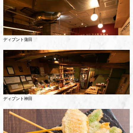
ディプント蒲田
ディプント神田