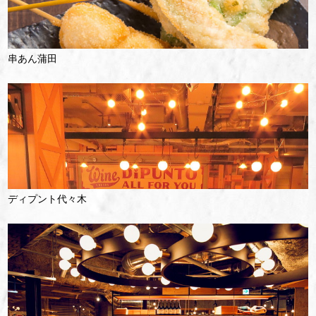
串あん蒲田
ディプント代々木