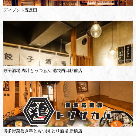
ディプント五反田
餃子酒場 肉汁とっつぁん 池袋西口駅前店
博多野菜巻き串ともつ鍋 とり酒場 新橋店