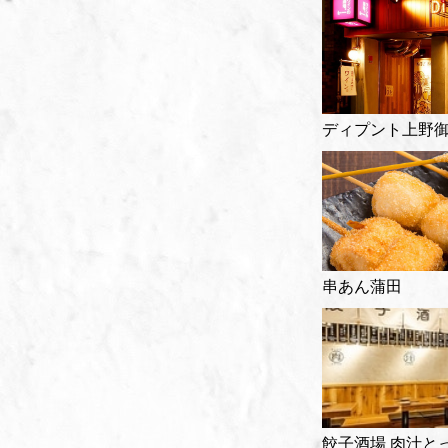
ディプント上野
串あん蒲田
餃子酒場 肉汁と