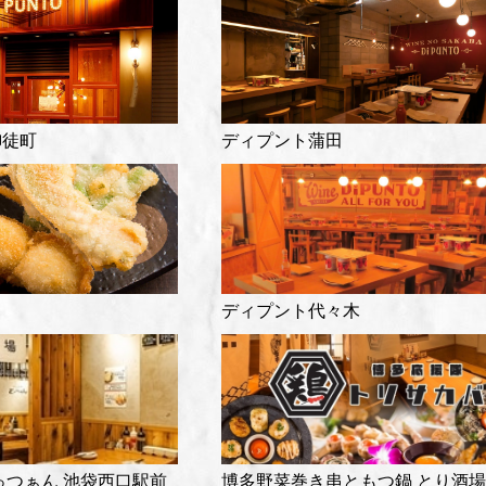
御徒町
ディプント蒲田
ディプント代々木
っつぁん 池袋西口駅前
博多野菜巻き串ともつ鍋 とり酒場