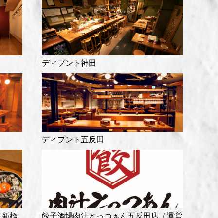
ディプント神田
ディプント五反田
 新橋
餃子酒場肉汁とっつぁん五反田店（運営