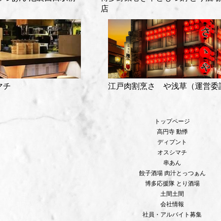
店
マチ
江戸肉割烹さゝや浅草（運営委
トップページ
高円寺 動悸
ディプント
オスシマチ
串あん
餃子酒場 肉汁とっつぁん
博多応援隊 とり酒場
土間土間
会社情報
社員・アルバイト募集