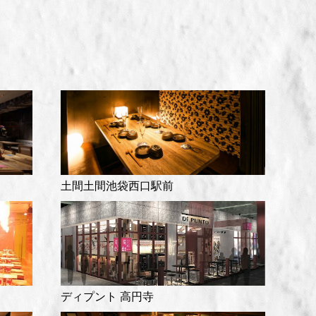
土間土間池袋西口駅前
ディプント 高円寺