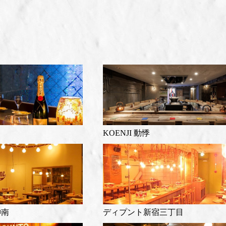
KOENJI 動悸
神南
ディプント新宿三丁目