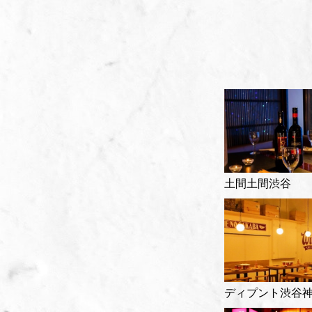
土間土間渋谷
ディプント渋谷